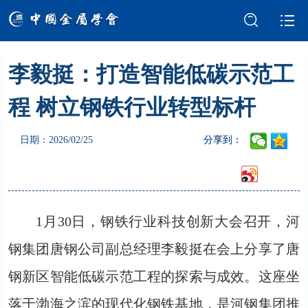
李毅挺：打造智能低碳示范工
学会介绍
新闻中心
程 树立钢铁行业转型标杆
学术交流
会员服务
日期：2026/02/25
分享到：
国际交流
党建强会
智库建设
科技奖励
1月30日，钢铁行业科技创新大会召开，河
成果评价
科普园地
钢集团唐钢公司副总经理李毅挺在会上分享了唐
钢新区智能低碳示范工程的探索与成效。这座坐
落于渤海之滨的现代化钢铁基地，是河钢集团推