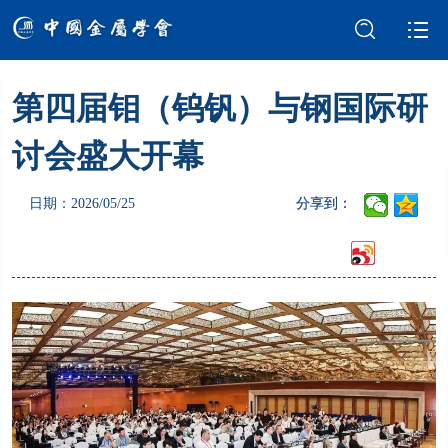
第四届钼（钨钒）与钢国际研
学会介绍
新闻中心
讨会盛大开幕
学术交流
会员服务
日期：2026/05/25
分享到：
国际交流
党建强会
智库建设
科技奖励
成果评价
科普园地