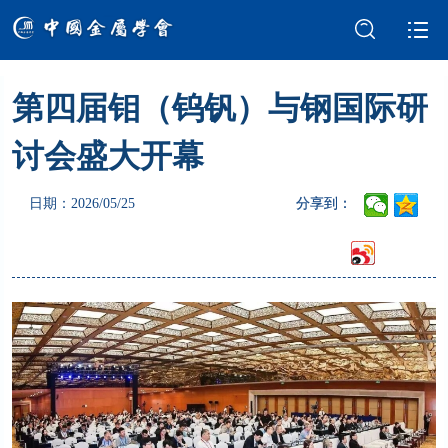
第四届钼（钨钒）与钢国际研
学会介绍
新闻中心
讨会盛大开幕
学术交流
会员服务
日期：2026/05/25
分享到：
国际交流
党建强会
智库建设
科技奖励
成果评价
科普园地