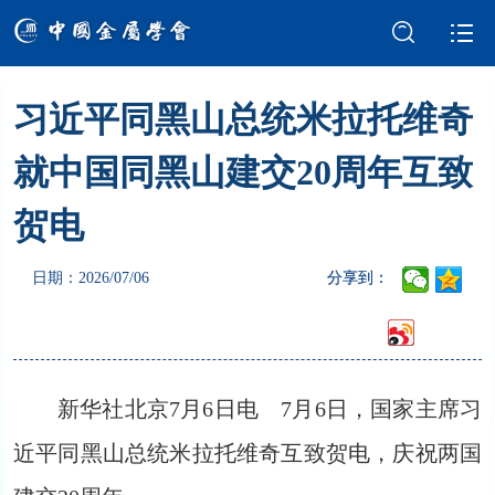
习近平同黑山总统米拉托维奇
学会介绍
新闻中心
就中国同黑山建交20周年互致
学术交流
会员服务
贺电
国际交流
党建强会
日期：2026/07/06
分享到：
智库建设
科技奖励
成果评价
科普园地
新华社北京7月6日电 7月6日，国家主席习
近平同黑山总统米拉托维奇互致贺电，庆祝两国