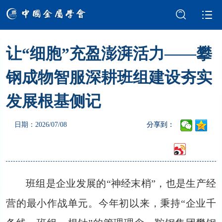
让“细胞”充盈澎湃活力——攀
学会介绍
新闻中心
钢成物智服深耕班组建设夯实
学术交流
会员服务
发展根基侧记
国际交流
党建强会
日期：2026/07/08
分享到：
智库建设
科技奖励
成果评价
科普园地
班组是企业发展的“神经末梢”，也是生产经
营的最小作战单元。今年初以来，秉持“企业千