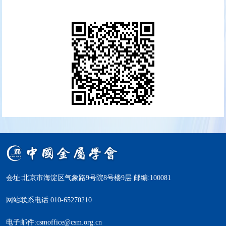
会址:北京市海淀区气象路9号院8号楼9层 邮编:100081
网站联系电话:010-65270210
电子邮件:csmoffice@csm.org.cn